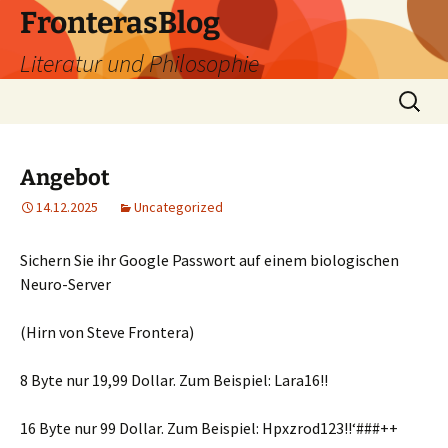
Zum
FronterasBlog
Inhalt
Literatur und Philosophie
springen
Suche
nach:
Angebot
14.12.2025
Uncategorized
Sichern Sie ihr Google Passwort auf einem biologischen
Neuro-Server
(Hirn von Steve Frontera)
8 Byte nur 19,99 Dollar. Zum Beispiel: Lara16!!
16 Byte nur 99 Dollar. Zum Beispiel: Hpxzrod123!!‘###++