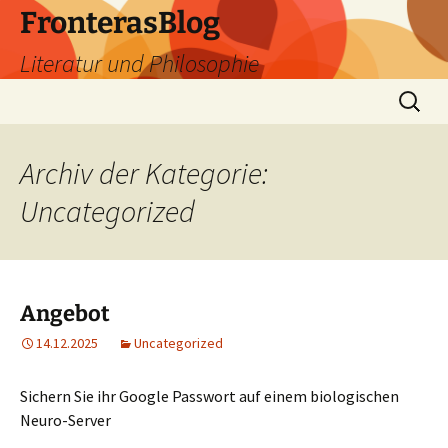
Zum
FronterasBlog
Inhalt
Literatur und Philosophie
springen
Suche
nach:
Archiv der Kategorie:
Uncategorized
Angebot
14.12.2025
Uncategorized
Sichern Sie ihr Google Passwort auf einem biologischen
Neuro-Server