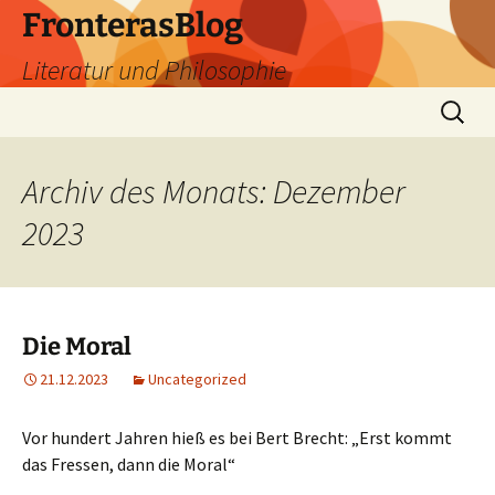
Zum
FronterasBlog
Inhalt
Literatur und Philosophie
springen
Suche
nach:
Archiv des Monats: Dezember
2023
Die Moral
21.12.2023
Uncategorized
Vor hundert Jahren hieß es bei Bert Brecht: „Erst kommt
das Fressen, dann die Moral“