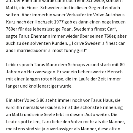
alt. Der Ehemann wurde dann doch kein Schwede, sondern
Matti, ein Finne. Schweden sind in dieser Gegend einfach
selten. Aber immerhin war er Verkäufer im Volvo Autohaus.
Kurz nach der Hochzeit 1977 gab es dann einen nagelneuen
760er für das lebenslustige Paar „Sweden‘ s finest Car“,
sagte Tarus Ehemann immer wieder über seinen 760er, aber
auch zu den solventen Kunden. „ I drive Sweden‘ s finest car
and I married Suomi’ s most funny girl!“
Leider sprach Tarus Mann dem Schnaps zu und starb mit 80
Jahren an Herzversagen. Er war ein liebenswerter Mensch
mit einer langen roten Nase, die im Laufe der Zeit immer
länger und knollenartiger wurde.
Ein alter Volvo S 80 steht immer noch vor Tarus Haus, sie
wird ihn niemals verkaufen. Er ist die schönste Erinnerung
an Matti und seine Seele lebt in diesem Auto weiter. Die
Leute spotteten, Taru liebe den Volvo mehr als die Männer,
meistens sind sie ja zuverlässiger als Männer, diese alten